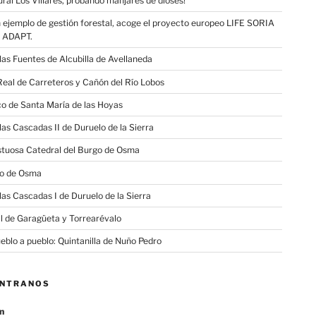
ural Los Villares, probando manjares de dioses!
n ejemplo de gestión forestal, acoge el proyecto europeo LIFE SORIA
 ADAPT.
las Fuentes de Alcubilla de Avellaneda
eal de Carreteros y Cañón del Río Lobos
o de Santa María de las Hoyas
las Cascadas II de Duruelo de la Sierra
stuosa Catedral del Burgo de Osma
llo de Osma
las Cascadas I de Duruelo de la Sierra
l de Garagüeta y Torrearévalo
ueblo a pueblo: Quintanilla de Nuño Pedro
ÉNTRANOS
n