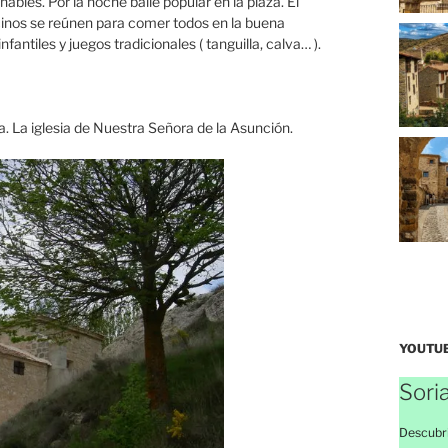
hables. Por la noche baile popular en la plaza. El
cinos se reúnen para comer todos en la buena
antiles y juegos tradicionales ( tanguilla, calva… ).
 La iglesia de Nuestra Señora de la Asunción.
YOUTU
Sori
Descubri