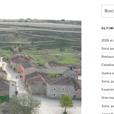
Buscar
por:
ÚLTIM
2026 el 
Soria pu
Restaura
Caballos
Vuelve 
Soria, p
Experien
Gran exp
Soria, p