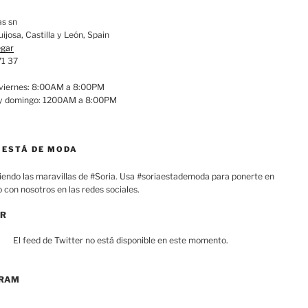
as sn
ijosa, Castilla y León, Spain
egar
71 37
 viernes: 8:00AM a 8:00PM
y domingo: 1200AM a 8:00PM
 ESTÁ DE MODA
endo las maravillas de
#Soria
. Usa
#soriaestademoda para ponerte en
 con nosotros en las redes sociales.
ER
El feed de Twitter no está disponible en este momento.
GRAM