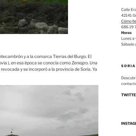
Calle Er
42141 Gu
Cómo ll
686 19 
Horas
Lunes a
Sábado 
entecambrón y a la comarca Tierras del Burgo. El
ovia ), en esa época se conocía como Zenegro. Una
SORIA
 revocada y se incorporó a la provincia de Soria. Ya
Descubri
contacto
TWITT
INSTA