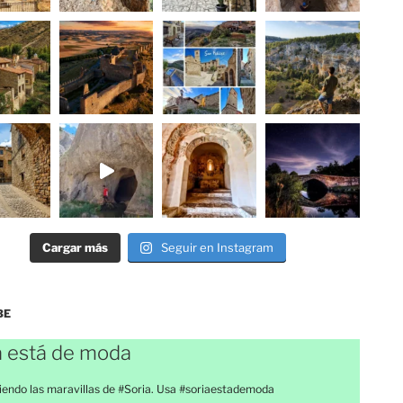
Cargar más
Seguir en Instagram
BE
a está de moda
endo las maravillas de #Soria. Usa #soriaestademoda