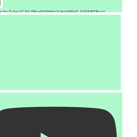
de YouTube UC34-QBogF4DWHp2vKwEP0nQ_D35Fl8TBzcU