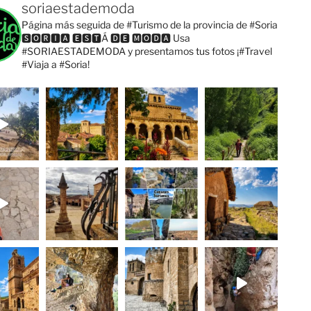
soriaestademoda
Página más seguida de #Turismo de la provincia de #Soria
🆂🅾🆁🅸🅰 🅴🆂🆃Á 🅳🅴 🅼🅾🅳🅰
Usa
#SORIAESTADEMODA y presentamos tus fotos
¡#Travel
#Viaja a #Soria!