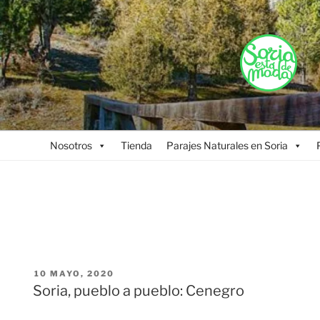
Saltar
al
contenido
Nosotros
Tienda
Parajes Naturales en Soria
PUBLICADO
10 MAYO, 2020
EL
Soria, pueblo a pueblo: Cenegro