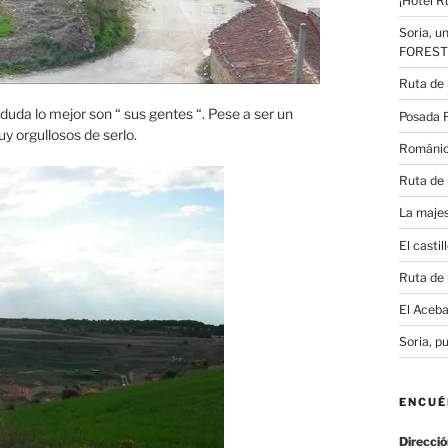
¡Hotel R
Soria, u
FOREST
Ruta de 
 duda lo mejor son “ sus gentes “. Pese a ser un
Posada R
 orgullosos de serlo.
Románic
Ruta de 
La maje
El casti
Ruta de 
El Aceba
Soria, p
ENCU
Direcció