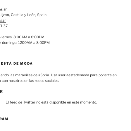
as sn
ijosa, Castilla y León, Spain
egar
71 37
 viernes: 8:00AM a 8:00PM
y domingo: 1200AM a 8:00PM
 ESTÁ DE MODA
endo las maravillas de
#Soria
. Usa
#soriaestademoda para ponerte en
 con nosotros en las redes sociales.
ER
El feed de Twitter no está disponible en este momento.
GRAM