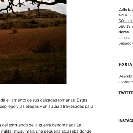
Calle Er
42141 Gu
Cómo ll
686 19 
Horas
Lunes a
Sábado 
SORIA
Descubri
contacto
TWITT
eda el lamento de sus calzadas romanas. Estas
espliego y las aliagas y en su día atravesadas para
INSTA
os del estruendo de la guerra denominada La
o militar musulmán, una pequeña alcazaba donde