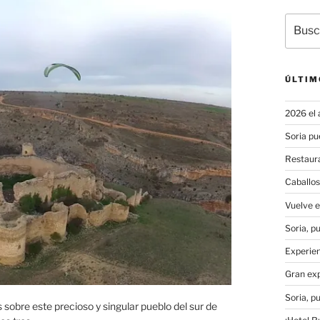
Buscar
por:
ÚLTIM
2026 el 
Soria pu
Restaura
Caballos
Vuelve 
Soria, p
Experien
Gran exp
Soria, p
s sobre este precioso y singular pueblo del sur de