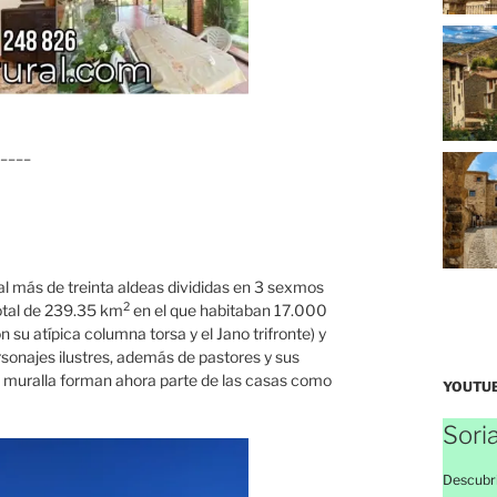
_____
cual más de treinta aldeas divididas en 3 sexmos
2
total de 239.35 km
en el que habitaban 17.000
 su atípica columna torsa y el Jano trifronte) y
onajes ilustres, además de pastores y sus
a muralla forman ahora parte de las casas como
YOUTU
Sori
Descubri