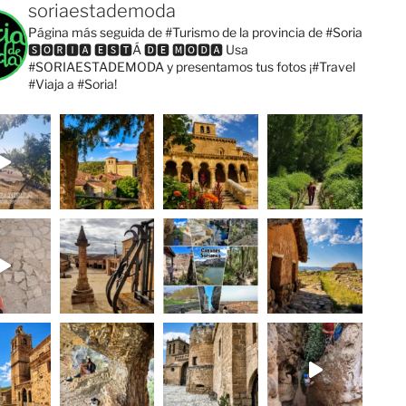
soriaestademoda
Página más seguida de #Turismo de la provincia de #Soria
🆂🅾🆁🅸🅰 🅴🆂🆃Á 🅳🅴 🅼🅾🅳🅰
Usa
#SORIAESTADEMODA y presentamos tus fotos
¡#Travel
#Viaja a #Soria!