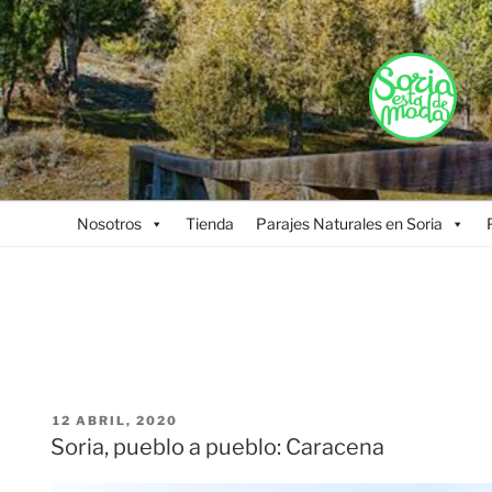
Saltar
al
contenido
Nosotros
Tienda
Parajes Naturales en Soria
PUBLICADO
12 ABRIL, 2020
EL
Soria, pueblo a pueblo: Caracena