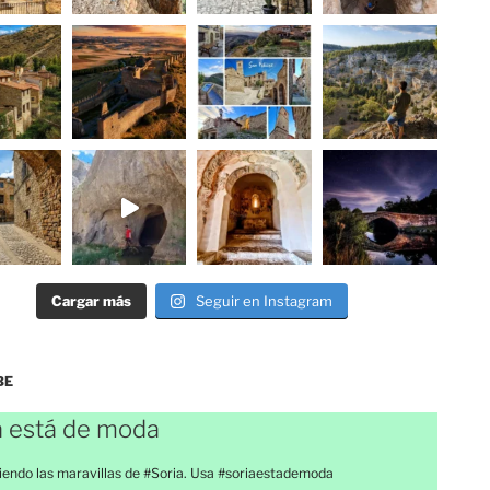
Cargar más
Seguir en Instagram
BE
a está de moda
endo las maravillas de #Soria. Usa #soriaestademoda