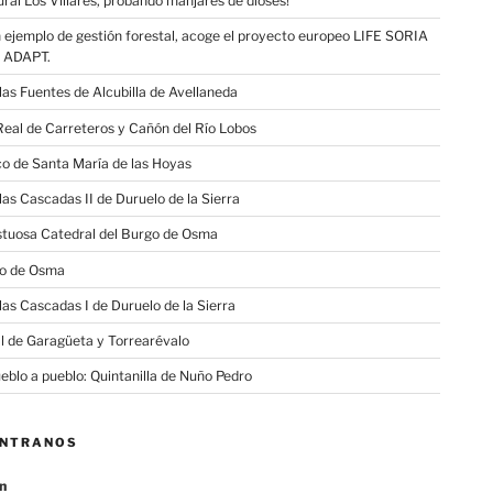
ural Los Villares, probando manjares de dioses!
n ejemplo de gestión forestal, acoge el proyecto europeo LIFE SORIA
 ADAPT.
las Fuentes de Alcubilla de Avellaneda
eal de Carreteros y Cañón del Río Lobos
o de Santa María de las Hoyas
las Cascadas II de Duruelo de la Sierra
stuosa Catedral del Burgo de Osma
llo de Osma
las Cascadas I de Duruelo de la Sierra
l de Garagüeta y Torrearévalo
ueblo a pueblo: Quintanilla de Nuño Pedro
ÉNTRANOS
n