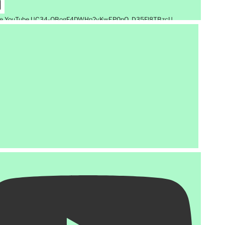
de YouTube UC34-QBogF4DWHp2vKwEP0nQ_D35Fl8TBzcU