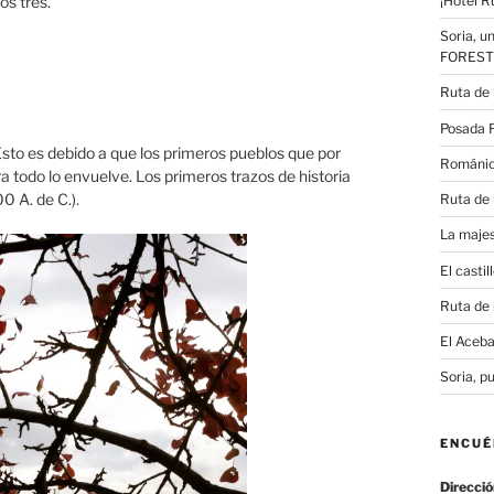
¡Hotel R
os tres.
Soria, u
FOREST
Ruta de 
Posada R
Esto es debido a que los primeros pueblos que por
Románic
 todo lo envuelve. Los primeros trazos de historia
0 A. de C.).
Ruta de 
La maje
El casti
Ruta de 
El Aceba
Soria, p
ENCU
Direcció